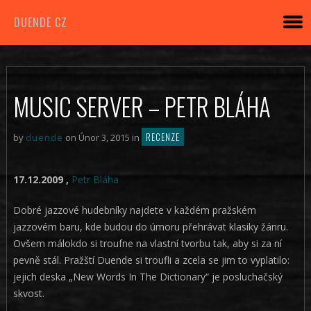
DUENDE CZ
MUSIC SERVER – PETR BLÁHA
RECENZE
by
duende
on Únor 3, 2015 in
17.12.2009 ,
Petr Bláha
Dobré jazzové hudebníky najdete v každém pražském
jazzovém baru, kde budou do úmoru přehrávat klasiky žánru.
Ovšem málokdo si troufne na vlastní tvorbu tak, aby si za ní
pevně stál. Pražští Duende si troufli a zcela se jim to vyplatilo:
jejich deska „New Words In The Dictionary“ je posluchačský
skvost.