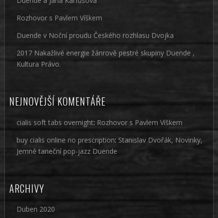
Duende a Jana Karfusová
Rozhovor s Pavlem Víškem
Duende v Noční proudu Českého rozhlasu Dvojka
2017 Nakažlivé energie žánrově pestré skupiny Duende ,
Kultura Právo.
NEJNOVĚJŠÍ KOMENTÁŘE
cialis soft tabs overnight
:
Rozhovor s Pavlem Víškem
buy cialis online no prescription
:
Stanislav Dvořák, Novinky,
Jemně taneční pop-jazz Duende
ARCHIVY
Duben 2020