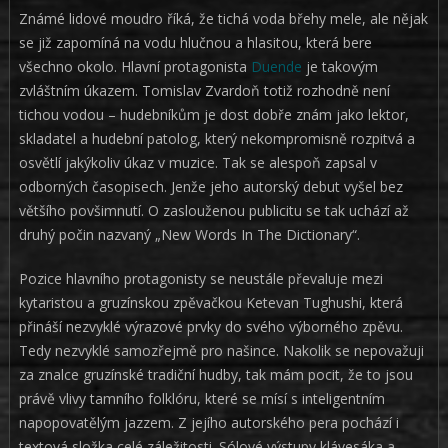
Známé lidové moudro říká, že tichá voda břehy mele, ale nějak
se již zapomíná na vodu hlučnou a hlasitou, která bere
všechno okolo. Hlavní protagonista
Duende
je takovým
zvláštním úkazem. Tomislav Zvardoň totiž rozhodně není
tichou vodou – hudebníkům je dost dobře znám jako lektor,
skladatel a hudební patolog, který nekompromisně rozpitvá a
osvětlí jakýkoliv úkaz v muzice. Tak se alespoň zapsal v
odborných časopisech. Jenže jeho autorský debut vyšel bez
většího povšimnutí. O zaslouženou publicitu se tak uchází až
druhý počin nazvaný „New Words In The Dictionary“.
Pozice hlavního protagonisty se neustále převaluje mezi
kytaristou a gruzínskou zpěvačkou Ketevan Tughushi, která
přináší nezvyklé výrazové prvky do svého výborného zpěvu.
Tedy nezvyklé samozřejmě pro našince. Nakolik se nepovažuji
za znalce gruzínské tradiční hudby, tak mám pocit, že to jsou
právě vlivy tamního folklóru, které se mísí s inteligentním
napopovatělým jazzem. Z jejího autorského pera pochází i
textová složka celé záležitosti. Sólové výstupy klávesáka a