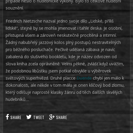
případě nešlo o hudebnické výkony. Bylo to celkové hudební
souznění.
Friedrich Nietzsche nazval jedno svoje dílo „Lidské, příliš
lidské“, stejně by se mohla jmenovat i tahle deska. Je osobní,
přístupná všem a zároveň neskutečně procítěná a intimní.
Žádný nabubřelý jazzový kolos plný postupů nestravitelných
pro běžného posluchače. Pečlivě udělaná zábava je navíc
zabalená do slušivého bookletu, kde je název odvozen od
slova kniha zcela oprávněně. Velmi pěkné, zvlášť když uvážím,
že podobnou libůstku jsem potkal obvykle u výběrovek
světových superhvězd. Druhé placce
Duende
chybí jen málo k
dokonalosti, ale někde v tom málu je onen klíčový bod zlomu,
který odlišuje naprosté klasiky žánru od těch dalších skvělých
hudebníků…
SHARE
TWEET
SHARE