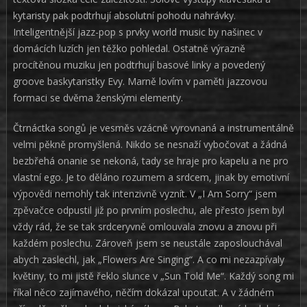
kytaristy pak podtrhují absolutní pohodu nahrávky.
Inteligentnější jazz-pop s prvky world music by našinec v
domácích luzích jen těžko pohledal. Ostatně výrazně
procítěnou muziku jen podtrhují basové linky a povedený
groove baskytaristky Evy. Marně lovím v paměti jazzovou
formaci se dvěma ženskými elementy.
Čtrnáctka songů je vesměs vzácně vyrovnaná a instrumentálně
velmi pěkně promyšlená. Nikdo se nesnaží vybočovat a žádná
bezbřehá onanie se nekoná, tady se hraje pro kapelu a ne pro
vlastní ego. Je to děláno rozumem a srdcem, jinak by emotivní
výpovědi nemohly tak intenzivně vyznít. V „I Am Sorry“ jsem
zpěvačce odpustil již po prvním poslechu, ale přesto jsem byl
vždy rád, že se tak srdceryvně omlouvala znovu a znovu při
každém poslechu. Zároveň jsem se neustále zaposlouchával
abych zaslechl, jak „Flowers Are Singing“. A co mi nezazpívaly
květiny, to mi jistě řeklo slunce v „Sun Told Me“. Každý song mi
říkal něco zajímavého, něčím dokázal upoutat. A v žádném